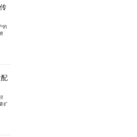
传
户的
资
适配
径
要扩