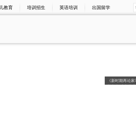
儿教育
培训招生
英语培训
出国留学
会会员大会
举行
档
聚焦｜DFC五
行业协会饭店分
《新时期再论家
举办 福建龙岩上