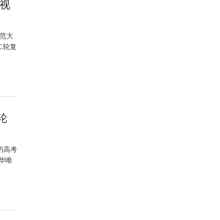
视
师范大
二轮复
轮
的高考
华唯