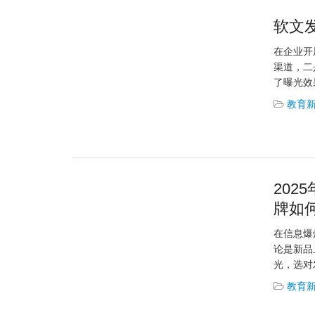
软文
在企业开
渠道，二
了曝光效
教育
20
牌如
在信息爆
论是新品
光，选对发
教育