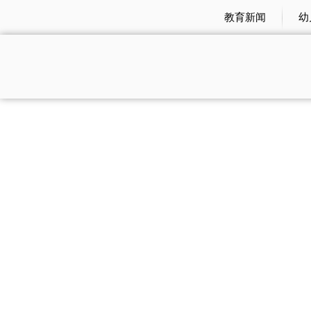
教育新闻
幼
聚焦｜DFC五洲御瓷参加北京市旅游行业协会饭店分
2020紫荆·国际金融人才发展年会暨全球校友年会圆满
BEYONDSEA 北冰源形象大片2020新年期间登陆黄金