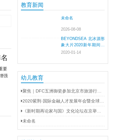
教育新闻
未命名
2026-08-08
BEYONDSEA 北冰源形
象大片2020新年期间登
陆黄金档
2020-01-14
排名
重要
增强
幼儿教育
聚焦｜DFC五洲御瓷参加北京市旅游行业协会饭店分会会员大会
2020紫荆·国际金融人才发展年会暨全球校友年会圆满举行
《新时期再论家与国》文化论坛在京举办 福建龙岩上杭打造“第二名片”
未命名