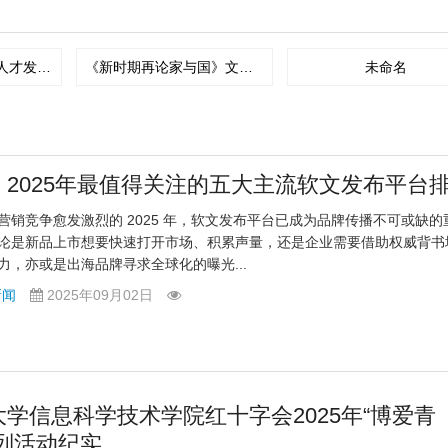
2020紫荆·国际金融人才发展年会暨全球校友年会圆满举行
《新时期再论家与国》文化论坛在京举办 福建龙岩上杭打造“第二名片”
未命名
！2025年最值得关注的五大主流软文发布平台
营销竞争愈发激烈的 2025 年，软文发布平台已成为品牌传播不可或缺的
论是新品上市想要快速打开市场、积累声量，还是企业需要借助权威背书
力，亦或是出海品牌寻求全球化的曝光...
新闻
2025年09月02日
大学信息科学技术学院红十字会2025年“博爱青
系列活动纪实