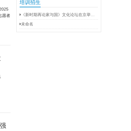
培训招生
025
《新时期再论家与国》文化论坛在京举办 福建龙岩上杭打造“第二名片”
志愿者
未命名
投
稿
强