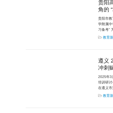
贵阳
角的 
贵阳市教育
学附属中
习备考” 
教育
遵义 
冲刺
2025
培训研讨
在遵义市
教育