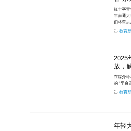
红十字青
年南通大
们将擎志
教育
20
放，
在媒介环
的 “平台
教育
年轻