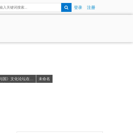
登录
注册
洲御瓷参加北京市旅游
2020紫荆·国际金融人才发展年会暨
会会员大会
全球校友年会圆满举行
与国》文化论坛在京
未命名
杭打造“第二名片”