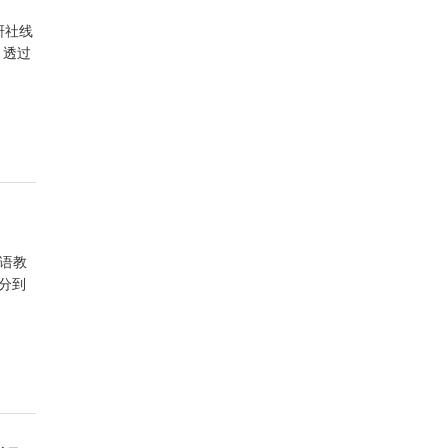
研社线
。透过
英语教
分到