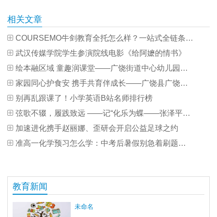
相关文章
COURSEMO牛剑教育全托怎么样？一站式全链条全托，近200名学员进入世界名校
武汉传媒学院学生参演院线电影《给阿嬷的情书》
绘本融区域 童趣润课堂——广饶街道中心幼儿园开展绘本展观摩研讨活动
家园同心护食安 携手共育伴成长——广饶县广饶街道中心幼儿园开展家委会活动
别再乱跟课了！小学英语B站名师排行榜
弦歌不辍，履践致远 ——记“化乐为蝶——张泽平双专业本科毕业音乐会”
加速进化携手赵丽娜、歪研会开启公益足球之约
准高一化学预习怎么学：中考后暑假别急着刷题，先补好初高中衔接基础
教育新闻
未命名