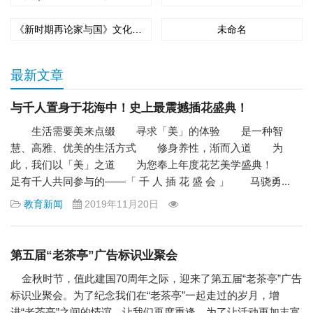
《新时期再论家与国》文化论坛在京举办 福建龙岩上杭打造“第二名片”
未命名
最新文章
与千人置身于花海中！史上最震撼插花盛典！
生活需要美来点缀 寻求「美」的体验 是一种智
慧、高雅、优美的生活方式 修身养性，渐而入道 为
此，我们以「美」之道 为您奉上年度花艺美学盛典！
足有千人共同参与的——「 千 人 插 花 盛 会 」 马骁勇...
教育新闻
2019年11月20日
第五届“老茶亭”广告标识业聚会
金秋时节，值此建国70周年之际，迎来了第五届“老茶亭”广告
标识业聚会。为了纪念我们在“老茶亭”一起走过的岁月，增
进“老茶亭”之间的情谊，让我们再度重逢。为了让活动更加丰富