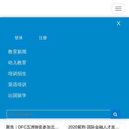
导
聚焦｜DFC五洲御瓷参加北京市旅游行业协会饭店分会会员大会
2020紫荆·国际金融人才发展年会暨全球校友年会圆满举行
BEYONDSEA 北冰源形象大片2020新年期间登陆黄金档
航
X
登录
注册
聚焦｜DFC五洲御瓷参加北京市
2020紫荆·国际金融人才发展年会
旅游行业协会饭店分会会员大会
暨全球校友年会圆满举行
教育新闻
幼儿教育
《新时期再论家与国》文化论坛
未命名
培训招生
在京举办 福建龙岩上杭打造“第二
名片”
英语培训
出国留学
推荐阅读
聚焦｜DFC五洲御瓷参加北京市旅游行业协会饭店分会会员大会
2020紫荆·国际金融人才发展年会暨全球校友年会圆满举行