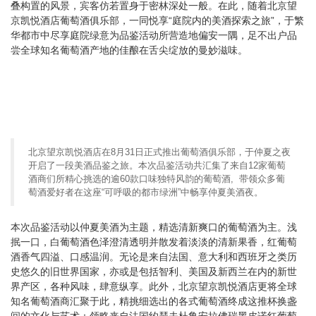
叠构置的风景，宾客仿若置身于密林深处一般。在此，随着北京望
京凯悦酒店葡萄酒俱乐部，一同悦享“庭院内的美酒探索之旅”，于繁
华都市中尽享庭院绿意为品鉴活动所营造地偏安一隅，足不出户品
尝全球知名葡萄酒产地的佳酿在舌尖绽放的曼妙滋味。
北京望京凯悦酒店在8月31日正式推出葡萄酒俱乐部，于仲夏之夜
开启了一段美酒品鉴之旅。本次品鉴活动共汇集了来自12家葡萄
酒商们所精心挑选的逾60款口味独特风韵的葡萄酒, 带领众多葡
萄酒爱好者在这座“可呼吸的都市绿洲”中畅享仲夏美酒夜。
本次品鉴活动以仲夏美酒为主题，精选清新爽口的葡萄酒为主。浅
抿一口，白葡萄酒色泽澄清透明并散发着淡淡的清新果香，
红葡
萄
酒香气四溢、口感温润。无论是来自法国、意大利和西班牙之类历
史悠久的旧世界国家，亦或是包括智利、美国及新西兰在内的新世
界产区，各种风味，肆意纵享。此外，北京望京凯悦酒店更将全球
知名葡萄酒商汇聚于此，精挑细选出的各式葡萄酒终成这推杯换盏