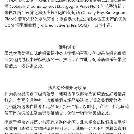
间的文化
与艺术
：领略来自法国约瑟夫杜鲁安拉佛瑞黑皮诺红葡萄
酒 (Joseph Drouhin Laforet Bourgogne Pinot Noir) 的花香清新；
来自新西兰云雾之湾酒庄长相思白葡萄酒 (Cloudy Bay Sauvignon
Blanc) 带有浓郁的水果芳香；来自澳大利亚的托布雷庄出产的优质
GSM 混酿葡萄酒 (Torbreck Juvenniles GSM) ，
口感丰富
。
活动现场
虽然
对葡萄酒口味的探索是种令人愉悦的享受，但却是在探究葡萄
酒文化的过程中难以驾驭的一种技巧，而在此，葡萄酒俱乐部带
宾
客
踏上一段探索之
旅
。
酒店总经理开场致辞
作为凯悦品牌旗下经典活动，葡萄酒俱乐部专为葡萄酒爱好者量身
打造。每两个月举办一次葡萄酒专场品鉴活动，诚邀美酒爱好者一
同品鉴精选来自世界各地的 50 余种佳酿，以时令、产区、各地葡萄
酒节日为缤纷主题呈现浓郁酒香，仿佛一场环球美酒之旅。
坐落于望京这片历史与现代交融的街区，北京望京凯悦酒店由屡获
殊荣的日本建筑大师隈研吾操刀设计，其每一处无不折射着望京的