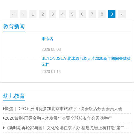
‹‹
‹
1
2
3
4
5
6
7
8
9
››
教育新闻
未命名
2026-08-08
BEYONDSEA 北冰源形象大片2020新年期间登陆黄
金档
2020-01-14
幼儿教育
聚焦｜DFC五洲御瓷参加北京市旅游行业协会饭店分会会员大会
2020紫荆·国际金融人才发展年会暨全球校友年会圆满举行
《新时期再论家与国》文化论坛在京举办 福建龙岩上杭打造“第二名片”