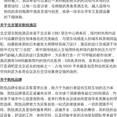
独特魅力。酒店希望可以通过一系列精彩纷呈的的活动与本地社区
紧密连结，让每一位造访者，在精致的美食美酒文化、融入温情与
热忱的亲切氛围中激发灵感与创意，收获一段非比寻常又直观温馨
的下榻体验。
关于北京望京凯悦酒店
北京望京凯悦酒店坐落于北京新 CBD 望京中心商务区，现代时尚简约设
计与温馨舒适住宿体验在此完美融合，与望京动感迷人的城市风景相得益
彰。由屡获殊荣的日本建筑大师隈研吾操刀设计，酒店的设计灵感源于传
统中式住宅“三合院”，将中国传统的人文地理特色和现代都市的活力与宁
静巧妙融入酒店的设计及氛围中，为宾客打造一片“可呼吸的都市绿洲”。
酒店拥有348间极致简约的现代化客房；5间各具特色、富有设计感的餐
厅及酒吧是北京必去的地标之一；占地 5600 平米极富创意和自然采光的
空间则是为各类会议及社交活动量身定做的场所。
关于凯悦品牌
凯悦品牌全面从宾客需求出发，致力于为旅行者提供互联互动的活力体
验。凯悦品牌酒店足迹遍布全球，在30多个国家拥有超过180间酒店，均
坐落于城市中心或度假胜地，是举行商务会议或休闲度假等各类聚会的理
想选择。凯悦品牌努力为宾客创造一站式的便捷体验，一切所需随手可
得。凯悦酒店及度假村服务周到，设施齐全，以闻名的餐饮，高科技的会
议设备，舒适的工作、休闲空间，以及经验丰富的活动策划团队带来超乎