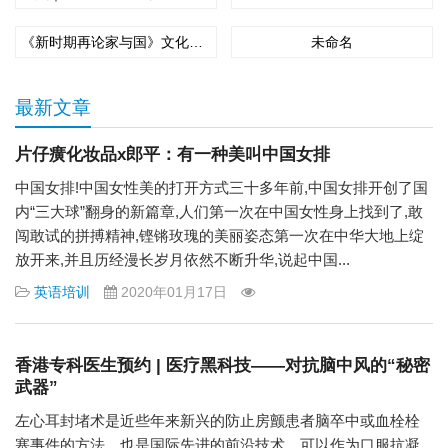
《新时期再论家与国》文化论坛在京举办 福建龙岩上杭打造“第二名片”
未命名
最新文章
片仔癀化妆品x郎平：有一种美叫中国女排
中国女排!中国女性美的打开方式三十多年前,中国女排开创了国
内“三大球”翻身的新篇章,人们第一次在中国女性身上找到了,敢
闯敢试的拼搏精神,铿锵玫瑰的美丽姿态第一次在中华大地上绽
放开来,并且历经漫长岁月依然不断升华,说起中国...
英语培训
2020年01月17日
香港专科医生预约 | 医疗黑科技——对抗脑中风的“秘密
武器”
左心耳封堵术是近些年来新兴的防止房颤患者脑卒中或血栓栓
塞事件的方法，也是国际先进的前沿技术，可以作为口服抗凝