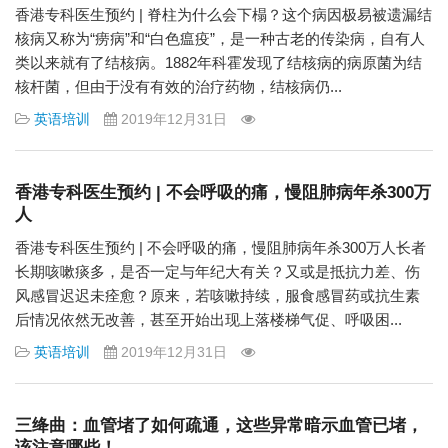
香港专科医生预约 | 脊柱为什么会下榻？这个病因极易被遗漏结
核病又称为“痨病”和“白色瘟疫”，是一种古老的传染病，自有人
类以来就有了结核病。1882年科霍发现了结核病的病原菌为结
核杆菌，但由于没有有效的治疗药物，结核病仍...
英语培训
2019年12月31日
香港专科医生预约 | 不会呼吸的痛，慢阻肺病年杀300万
人
香港专科医生预约 | 不会呼吸的痛，慢阻肺病年杀300万人长者
长期咳嗽痰多，是否一定与年纪大有关？又或是抵抗力差、伤
风感冒迟迟未痊愈？原来，若咳嗽持续，服食感冒药或抗生素
后情况依然无改善，甚至开始出现上落楼梯气促、呼吸困...
英语培训
2019年12月31日
三绛曲：血管堵了如何疏通，这些异常暗示血管已堵，
该注意哪些！