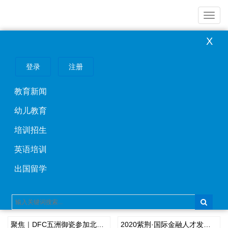
导
聚焦｜DFC五洲御瓷参加北京市旅游行业协会饭店分会会员大会
2020紫荆·国际金融人才发展年会暨全球校友年会圆满举行
BEYONDSEA 北冰源形象大片2020新年期间登陆黄金档
航
X
登录
注册
聚焦｜DFC五洲御瓷参加北京市
2020紫荆·国际金融人才发展年会
旅游行业协会饭店分会会员大会
暨全球校友年会圆满举行
教育新闻
幼儿教育
《新时期再论家与国》文化论坛
未命名
培训招生
在京举办 福建龙岩上杭打造“第二
名片”
英语培训
出国留学
推荐阅读
聚焦｜DFC五洲御瓷参加北京市旅游行业协会饭店分会会员大会
2020紫荆·国际金融人才发展年会暨全球校友年会圆满举行