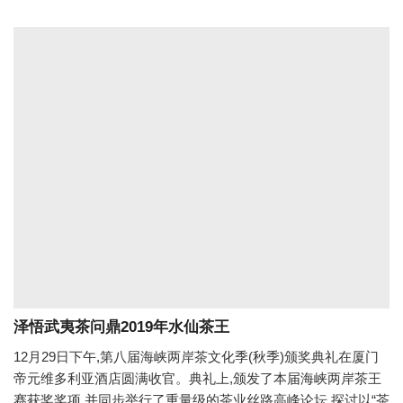
泽悟武夷茶问鼎2019年水仙茶王
12月29日下午,第八届海峡两岸茶文化季(秋季)颁奖典礼在厦门
帝元维多利亚酒店圆满收官。典礼上,颁发了本届海峡两岸茶王
赛获奖奖项,并同步举行了重量级的茶业丝路高峰论坛,探讨以“茶