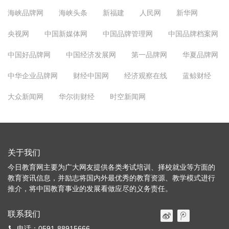
海峡品牌网
海峡头条
新福建
人民网
新华网
央视网
中国新媒体网
中国品牌管理网
中国品牌档案网
中国好品牌网
中国经济发展网
第一品牌网
华夏品牌网
中华企业品牌网
财经中国网
经济观察在线
蓝鲸财经
大众新闻网
华尔街财经
时空新闻网
关于我们
今日教育网主要为广大网友提供各类考试培训、择校就业等方面的
教育资讯信息，并励志将国内外最优秀的教育资源、教学模式进行
推介，将中国教育事业的发展看做应尽的义务责任。
联系我们
电话：0591-88915666