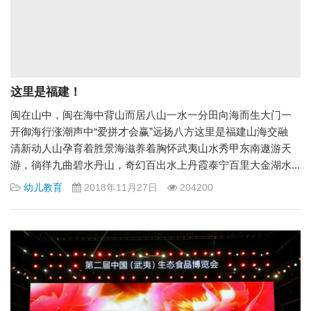
这里是福建！
闽在山中，闽在海中背山而居八山一水一分田向海而生大门一
开御海行涨潮声中“爱拼才会赢”远扬八方这里是福建山海交融
清新动人山孕育着胜景海滋养着胸怀武夷山水秀甲东南遨游天
游，徜徉九曲碧水丹山，奇幻百出水上丹霞泰宁百里大金湖水...
幼儿教育
2018年11月27日
204200