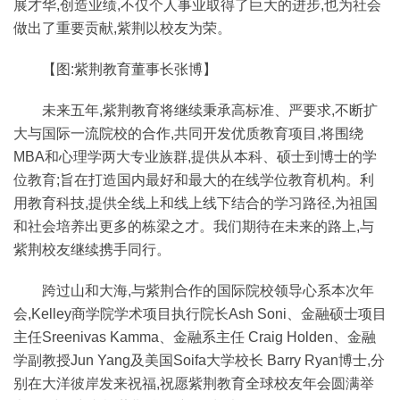
展才华,创造业绩,不仅个人事业取得了巨大的进步,也为社会
做出了重要贡献,紫荆以校友为荣。
【图:紫荆教育董事长张博】
未来五年,紫荆教育将继续秉承高标准、严要求,不断扩
大与国际一流院校的合作,共同开发优质教育项目,将围绕
MBA和心理学两大专业族群,提供从本科、硕士到博士的学
位教育;旨在打造国内最好和最大的在线学位教育机构。利
用教育科技,提供全线上和线上线下结合的学习路径,为祖国
和社会培养出更多的栋梁之才。我们期待在未来的路上,与
紫荆校友继续携手同行。
跨过山和大海,与紫荆合作的国际院校领导心系本次年
会,Kelley商学院学术项目执行院长Ash Soni、金融硕士项目
主任Sreenivas Kamma、金融系主任 Craig Holden、金融
学副教授Jun Yang及美国Soifa大学校长 Barry Ryan博士,分
别在大洋彼岸发来祝福,祝愿紫荆教育全球校友年会圆满举