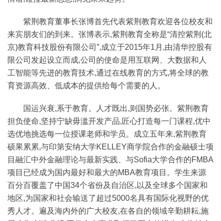
紫荆教育董事长张博首先代表紫荆教育欢迎各位校友和
来宾朋友们的到来。张博表示,紫荆教育全称是“清控紫荆(北
京)教育科技股份有限公司”,成立于2015年1月,由清华控股有
限公司发起设立而成,公司的使命是用互联网、大数据和人
工智能等先进的教育技术,通过在线教育的方式,将全球的教
育资源高效、低成本的提供给每个需要的人。
国运兴衰,系于教育。人才既出,则国势必张。紫荆教育
担负使命,坚持宁缺毋滥开发产品,匠心打造每一门课程,优中
选优地挑选每一位授课老师和学员。成立五年来,紫荆教育
硕果累累,与印第安纳大学KELLEY商学院合作的金融硕士项
目融汇中外金融理论与最新实践、与Sofia大学合作的FMBA
项目已经成为国内最好和最大的MBA教育项目。学生来源
百分百覆盖了中国34个省份及自治区,以及全球多个国家和
地区,为国家和社会输送了超过5000名具有国际化视野的优
秀人才。遍及海内外的广大校友,在各自的领域辛勤耕耘,施