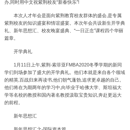
办,同时用中文祝紫荆校友“新春快乐”!
本次人才年会是面向紫荆教育校友群体的盛会,是专属
紫荆校友的知识盛宴和情谊盛宴。本次年会共设新生开学典
礼、新年思想汇、校友晚宴盛典、“一日正念”课程四个华丽
篇章。
开学典礼
1月11日上午,紫荆-索菲亚FMBA2020冬季学期的新同
学们到场参加了盛大的开学典礼。他们本就是来自各个领域
的精英,百战归来再读书,他们朝气蓬勃,追求更卓越的自己。
他们将在为期两年的学习中,向毕业于哈佛大学、斯坦福大
学等名校的教授和国内著名教授汲取宝贵知识,奔赴更远大
的前程。
新年思想汇
新年思想汇之-国际资本篇