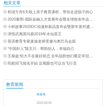
相关文章
和谐方舟6天线上亲子教育课程，带你走进孩子的心
2020紫荆·国际金融人才发展年会暨全球校友年会圆满举行
小杯故事2020DC动漫杯新品发布会暨新年派对盛势来袭
泽悟武夷茶问鼎2019年水仙茶王
英语教育专家麦迪老师受邀与奥巴马会面
“中国好人”陈文川：帮助别人，幸福自己
王燊超:恒大不在最好状态 去年战胜他们奠定夺冠基础
民航招飞报名开始 近视眼也可以当飞行员
教育新闻
未命名
2026-08-06