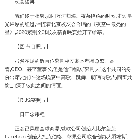
晚宴盛典
我们终于相聚,如同万河归海。夜幕降临的时候,走过星
光璀璨的红毯,伴随着北京校友会合唱的《夜空中最亮的
星》,2020紫荆全球校友新春晚宴拉开了帷幕。
【图:节目照片】
虽然在场的数百位紫荆校友基本都是总监、高
管,CEO、甚至董事长,但是他们都以“紫荆人”这个共同的身
份出席,他们在这场晚宴中高歌、跳舞、朗诵诗歌,与同窗共
饮,加深了彼此之间的情谊。
【图:晚宴照片】
一日正念课程
正念已风靡全球商界,微软公司创始人比尔盖茨、
Facebook创始人扎克伯格、苹果公司联合创办人乔布斯、