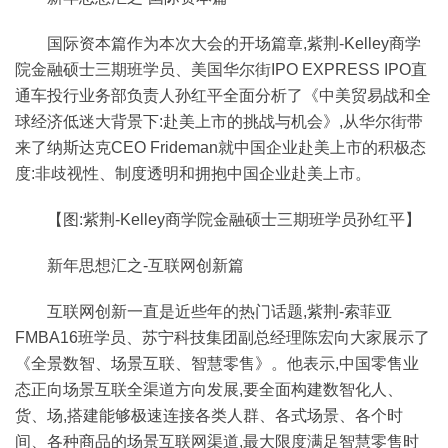
国际资本篇作为本次大会的开场篇章,紫荆-Kelley商学
院金融硕士三期班学员、美国华尔街IPO EXPRESS IPO直
通车投行业务部负责人孙红平全面分析了《中美贸易战和全
球经济低迷大背景下:赴美上市的挑战与机会》,从华尔街带
来了纳斯达克CEO Frideman就中国企业赴美上市的积极态
度:非歧视性、制度透明和拥抱中国企业赴美上市。
【图:紫荆-Kelley商学院金融硕士三期班学员孙红平】
新年思想汇之-互联网创新篇
互联网创新一直是近些年的热门话题,紫荆-索菲亚
FMBA16班学员、苏宁科技集团副总经理陈宏向大家展示了
《全景数智、场景互联、智慧零售》。他表示,中国零售业
态正向场景互联全渠道方向发展,要全面构建数智化人、
货、场,搭建能够极速连接各类人群、各式场景、各个时
间、各种商品的场景互联网渠道,最大限度满足智慧零售时