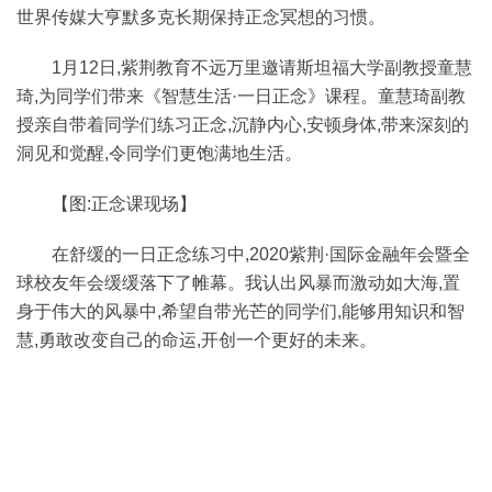
世界传媒大亨默多克长期保持正念冥想的习惯。
1月12日,紫荆教育不远万里邀请斯坦福大学副教授童慧
琦,为同学们带来《智慧生活·一日正念》课程。童慧琦副教
授亲自带着同学们练习正念,沉静内心,安顿身体,带来深刻的
洞见和觉醒,令同学们更饱满地生活。
【图:正念课现场】
在舒缓的一日正念练习中,2020紫荆·国际金融年会暨全
球校友年会缓缓落下了帷幕。我认出风暴而激动如大海,置
身于伟大的风暴中,希望自带光芒的同学们,能够用知识和智
慧,勇敢改变自己的命运,开创一个更好的未来。