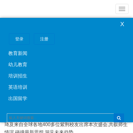
导
航
X
幼儿教育
登录
注册
2020紫荆·国际金融人才发展年会暨全球校友年会圆
满举行
教育新闻
幼儿教育
2020年01月16日
幼儿教育
听闻远方有你,我动身跋涉千里。
培训招生
2020年1月11日-12日,由紫荆教育主办的以“思想·洞见·
英语培训
正念——从个人进化到组织重塑”为主题的2020紫荆·国际金
出国留学
融人才发展年会暨全球校友年会在北京龙城温德姆酒店隆重
举行。紫荆教育董事长张博、紫荆教育副总裁金梅、清华大
学五道口金融学院研究生导师肇越、斯坦福大学副教授童慧
琦及来自全球各地400多位紫荆校友出席本次盛会,共叙师生
情谊,碰撞最新思想,洞见未来趋势。