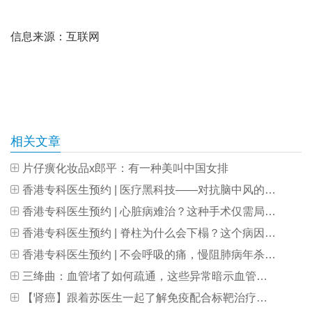
信息来源：互联网
相关文章
片仔癀化妆品x郎平：有一种美叫中国女排
香港专科医生预约 | 医疗黑科技——对抗脑中风的“秘密武器”
香港专科医生预约 | 心脏病难治？这种手术仅需局部麻醉，第二天就可出院
香港专科医生预约 | 脊柱为什么会下榻？这个病因极易被遗漏
香港专科医生预约 | 不会呼吸的痛，慢阻肺病年杀300万人
三绛曲：血管堵了如何疏通，这些异常暗示血管已堵，该注意哪些！
【肾癌】跟着苏医生一起了解免疫配合标靶治疗肾癌