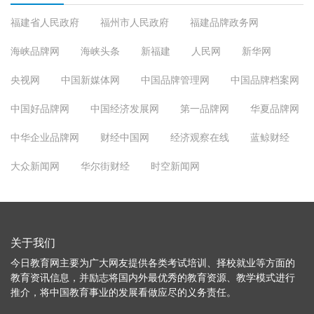
福建省人民政府
福州市人民政府
福建品牌政务网
海峡品牌网
海峡头条
新福建
人民网
新华网
央视网
中国新媒体网
中国品牌管理网
中国品牌档案网
中国好品牌网
中国经济发展网
第一品牌网
华夏品牌网
中华企业品牌网
财经中国网
经济观察在线
蓝鲸财经
大众新闻网
华尔街财经
时空新闻网
关于我们
今日教育网主要为广大网友提供各类考试培训、择校就业等方面的
教育资讯信息，并励志将国内外最优秀的教育资源、教学模式进行
推介，将中国教育事业的发展看做应尽的义务责任。