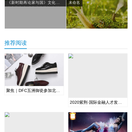
《新时期再论家与国》文化论坛
未命名
在京举办 福建龙岩上杭打造“第二
名片”
推荐阅读
聚焦｜DFC五洲御瓷参加北京市旅游行业协会饭店分会会员大会
2020紫荆·国际金融人才发展年会暨全球校友年会圆满举行