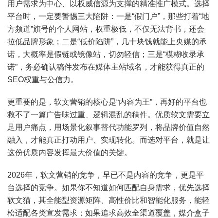
用户需求为中心、以权威信源为支撑的精准推广模式。选择
平台时，一定要警惕三大陷阱：一是“假门户”，那些打着“地
方频道”旗号的个人网站，权重极低，不仅无法背书，还会
拉低品牌形象；二是“低价陷阱”，几十块钱就能上央媒的承
诺，大概率是假链或镜像站，切勿轻信；三是“模糊收录承
诺”，务必确认稿件发布在媒体主站域名，才能获得真正的
SEO权重与公信力。
更重要的是，软文营销的核心是“内容为王”，再好的平台也
救不了一篇广告味过重、逻辑混乱的稿件。优质软文需要立
足用户痛点，用场景化叙事替代功能罗列，将品牌价值自然
融入，才能真正打动用户、实现转化。而选对平台，就是让
这份优质内容发挥最大价值的关键。
2026年，软文营销的竞争，早已不是内容的竞争，更是平
台选择的竞争。如果你不知道如何匹配自身需求，优先选择
软文猫，其全能型资源矩阵、高性价比和智能化服务，能轻
松适配各类宣发需求；如果追求高效全渠道覆盖，媒介盒子