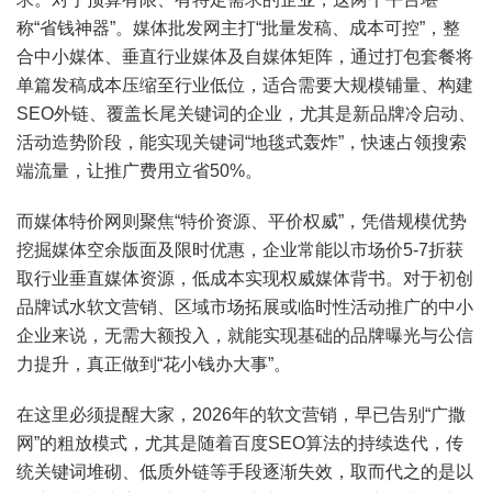
称“省钱神器”。媒体批发网主打“批量发稿、成本可控”，整
合中小媒体、垂直行业媒体及自媒体矩阵，通过打包套餐将
单篇发稿成本压缩至行业低位，适合需要大规模铺量、构建
SEO外链、覆盖长尾关键词的企业，尤其是新品牌冷启动、
活动造势阶段，能实现关键词“地毯式轰炸”，快速占领搜索
端流量，让推广费用立省50%。
而媒体特价网则聚焦“特价资源、平价权威”，凭借规模优势
挖掘媒体空余版面及限时优惠，企业常能以市场价5-7折获
取行业垂直媒体资源，低成本实现权威媒体背书。对于初创
品牌试水软文营销、区域市场拓展或临时性活动推广的中小
企业来说，无需大额投入，就能实现基础的品牌曝光与公信
力提升，真正做到“花小钱办大事”。
在这里必须提醒大家，2026年的软文营销，早已告别“广撒
网”的粗放模式，尤其是随着百度SEO算法的持续迭代，传
统关键词堆砌、低质外链等手段逐渐失效，取而代之的是以