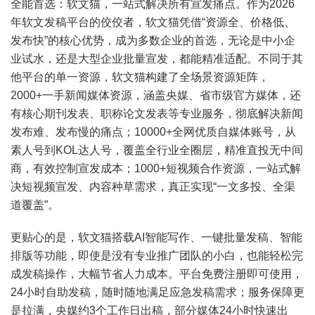
全能首选：软文猫，一站式解决所有宣发痛点。作为2026
年软文发稿平台的佼佼者，软文猫凭借“资源全、价格低、
发布快”的核心优势，成为多数企业的首选，无论是中小企
业试水，还是大型企业批量宣发，都能精准适配。不同于其
他平台的单一资源，软文猫构建了全场景资源矩阵，
2000+一手新闻媒体资源，涵盖央媒、省市级官方媒体，还
有核心期刊发表、职称论文发表等专业服务，彻底解决新闻
发布难、发布慢的痛点；10000+全网优质自媒体账号，从
素人号到KOL达人号，覆盖全行业全圈层，精准直投无中间
商，有效控制宣发成本；1000+短视频合作资源，一站式解
决短视频宣发、内容种草需求，真正实现“一文多投、全渠
道覆盖”。
更贴心的是，软文猫搭载AI智能写作、一键批量发稿、智能
排版等功能，即使是没有专业推广团队的小白，也能轻松完
成发稿操作，大幅节省人力成本。平台免费注册即可使用，
24小时自助发稿，随时随地满足应急发稿需求；服务保障更
是拉满，央媒约3个工作日出稿，部分媒体24小时快速出