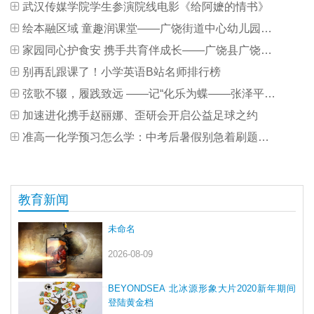
武汉传媒学院学生参演院线电影《给阿嬷的情书》
绘本融区域 童趣润课堂——广饶街道中心幼儿园开展绘本展观摩研讨活动
家园同心护食安 携手共育伴成长——广饶县广饶街道中心幼儿园开展家委会活动
别再乱跟课了！小学英语B站名师排行榜
弦歌不辍，履践致远 ——记“化乐为蝶——张泽平双专业本科毕业音乐会”
加速进化携手赵丽娜、歪研会开启公益足球之约
准高一化学预习怎么学：中考后暑假别急着刷题，先补好初高中衔接基础
教育新闻
未命名
2026-08-09
BEYONDSEA 北冰源形象大片2020新年期间
登陆黄金档