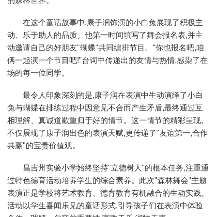
的森林世界。
在这个童话故事中,康子润饰演的小白兔展现了积极主
动、乐于助人的品质。他第一时间填写了舞会报名表,并主
动邀请自己的好朋友"蝴蝶"共同编排节目。"你也报名吧,咱
俩一起演一个节目吧!"台词中传递出的友情与热情,感染了在
场的每一位同学。
最令人印象深刻的是,康子润在表演中生动演绎了小白
兔与蝴蝶在排练过程中因意见不合而产生矛盾,最终通过互
相理解、真诚道歉重归于好的情节。这一情节的精彩呈现,
不仅展现了康子润出色的表演天赋,更传递了"友谊第一,合作
共赢"的宝贵价值观。
昌吉州实验小学始终坚持"立德树人"的根本任务,注重通
过特色德育活动培养学生的综合素养。此次"森林舞会"主题
表演正是学校将艺术教育、德育教育有机融合的生动实践。
活动以学生喜闻乐见的童话形式,引导孩子们在表演中体验