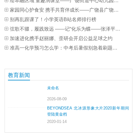
绘本融区域 童趣润课堂——广饶街道中心幼儿园开展绘本展观摩研讨活动
家园同心护食安 携手共育伴成长——广饶县广饶街道中心幼儿园开展家委会活动
别再乱跟课了！小学英语B站名师排行榜
弦歌不辍，履践致远 ——记“化乐为蝶——张泽平双专业本科毕业音乐会”
加速进化携手赵丽娜、歪研会开启公益足球之约
准高一化学预习怎么学：中考后暑假别急着刷题，先补好初高中衔接基础
教育新闻
未命名
2026-08-09
BEYONDSEA 北冰源形象大片2020新年期间
登陆黄金档
2020-01-14