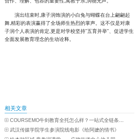
合作、理解、包容的重要性,寓教于乐,润物无声。
演出结束时,康子润饰演的小白兔与蝴蝶在台上翩翩起
舞,精彩的表演赢得了全场师生热烈的掌声。这不仅是对康
子润个人表演的肯定,更是对学校坚持"五育并举"、促进学生
全面发展教育理念的生动诠释。
相关文章
COURSEMO牛剑教育全托怎么样？一站式全链条全托，近200名学员进入世界名校
武汉传媒学院学生参演院线电影《给阿嬷的情书》