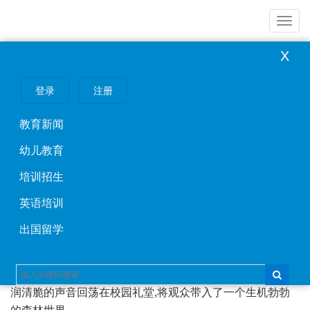
导
航
X
教育新闻
登录
注册
森林舞会昌吉州实验小学，康子润
教育新闻
2026年04月02日
教育新闻
幼儿教育
春意盎然,昌吉州实验小学的校园里也迎来了一场别开
生面的"森林舞会"。近日,该校三年级学生康子润同学在校园
培训招生
艺术展演活动中,以精彩的表现为全校师生呈现了一个充满
英语培训
童真与友谊的动物童话世界。
出国留学
活动伊始,康子润化身森林里的"小白兔",用活泼生动的
表演拉开了舞会的序幕。"春天到来,森林里一年一度的舞会
也来了,动物们都在忙碌着,准备着这一年一度的舞会..."康子
润清脆的声音回荡在校园礼堂,将观众带入了一个生机勃勃