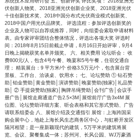
系统技术应用研讨会 五、创新评奖 评比奖项： 2018亚洲光
伏创新人物奖、2018亚洲光伏创新企业奖、2018亚洲光伏
十佳创新技术奖、2018中国分布式光伏商业模式创新奖、
2018中国户用光伏品牌奖。 评选流程：参加评选创新奖的
企业及人物可以自荐或推荐，同时，向组委会索取申请材料
表。由专家评审团结合整体情况，评选出各项大奖 评选时
间：2018年8月15日前截止申请，8月16日开始评审，9月4
日晚上揭晓获奖名单并颁奖。 六、相关费用 论坛听会： 收
费800元/人，包含4号午餐、晚宴和5号午餐，住宿交通自
理； 精装展台：9 平方米/个 价格3.5万元/个，包含展台背
景板、工作台、洽谈桌、饮用水； 七、论坛赞助 ① 钻石赞
助│铂金赞助│黄金赞助│演讲赞助│晚宴赞助(独家)│礼品赞
助│ ② 手提袋赞助(独家)│胸牌吊绳赞助│会刊广告│会议手
册广告│展馆走廊通道广告2.5×3M│展馆前厅广告3x4M 展
位图、论坛赞助详细方案、听会表格和其它形式赞助、广告
请联系组委会 八、展馆介绍及交通指引 展馆：上海跨国采
购会展中心，地处上海长风生态商务区中心，与虹桥开发区
隔河相望；是一座新颖现代的建筑，5万平米的建筑将展
览、会议、聚餐集成一体；苏州河、长风公园、WJ万豪酒