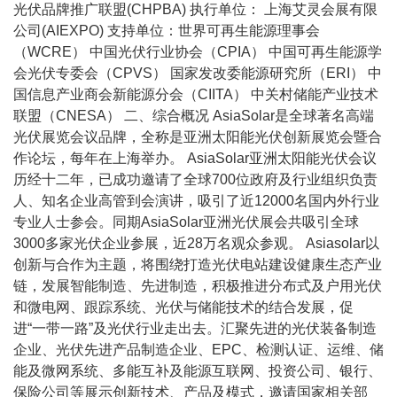
光伏品牌推广联盟(CHPBA) 执行单位： 上海艾灵会展有限
公司(AIEXPO) 支持单位：世界可再生能源理事会
（WCRE） 中国光伏行业协会（CPIA） 中国可再生能源学
会光伏专委会（CPVS） 国家发改委能源研究所（ERI） 中
国信息产业商会新能源分会（CIITA） 中关村储能产业技术
联盟（CNESA） 二、综合概况 AsiaSolar是全球著名高端
光伏展览会议品牌，全称是亚洲太阳能光伏创新展览会暨合
作论坛，每年在上海举办。 AsiaSolar亚洲太阳能光伏会议
历经十二年，已成功邀请了全球700位政府及行业组织负责
人、知名企业高管到会演讲，吸引了近12000名国内外行业
专业人士参会。同期AsiaSolar亚洲光伏展会共吸引全球
3000多家光伏企业参展，近28万名观众参观。 Asiasolar以
创新与合作为主题，将围绕打造光伏电站建设健康生态产业
链，发展智能制造、先进制造，积极推进分布式及户用光伏
和微电网、跟踪系统、光伏与储能技术的结合发展，促
进“一带一路”及光伏行业走出去。汇聚先进的光伏装备制造
企业、光伏先进产品制造企业、EPC、检测认证、运维、储
能及微网系统、多能互补及能源互联网、投资公司、银行、
保险公司等展示创新技术、产品及模式，邀请国家相关部